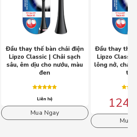
Đầu thay thế bàn chải điện
Đầu thay thế 
Lipzo Classic | Chải sạch
Lipzo Classic
sâu, êm dịu cho nướu, màu
lông nở, chải 
đen
trắ
Được xếp
Được 
124,
Liên hệ
hạng
5.00
hạng
5
5 sao
5 sao
Mua Ngay
Mua 