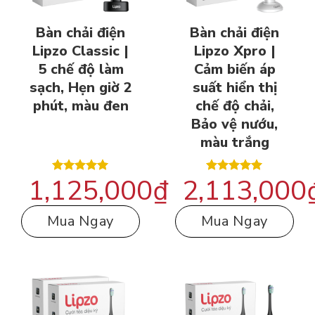
Bàn chải điện
Bàn chải điện
Lipzo Classic |
Lipzo Xpro |
5 chế độ làm
Cảm biến áp
sạch, Hẹn giờ 2
suất hiển thị
phút, màu đen
chế độ chải,
Bảo vệ nướu,
màu trắng
1,125,000
₫
2,113,000
Được xếp
Được xếp
hạng
5.00
hạng
5.00
5 sao
5 sao
Mua Ngay
Mua Ngay