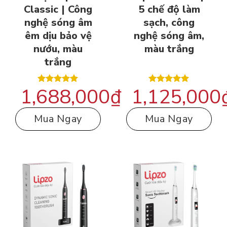
Classic | Công
5 chế độ làm
nghệ sóng âm
sạch, công
êm dịu bảo vệ
nghệ sóng âm,
nướu, màu
màu trắng
trắng
1,688,000
₫
1,125,000
Được xếp
Được xếp
hạng
5.00
hạng
5.00
5 sao
5 sao
Mua Ngay
Mua Ngay