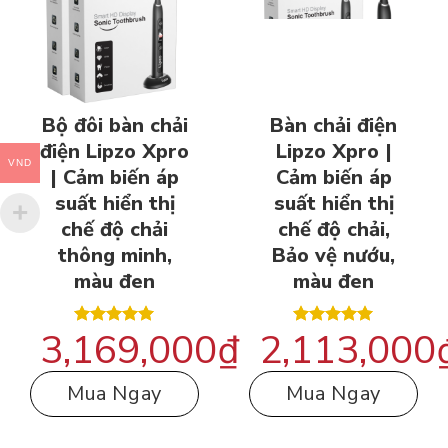
Bộ đôi bàn chải
Bàn chải điện
điện Lipzo Xpro
Lipzo Xpro |
VND
| Cảm biến áp
Cảm biến áp
suất hiển thị
suất hiển thị
chế độ chải
chế độ chải,
thông minh,
Bảo vệ nướu,
màu đen
màu đen
3,169,000
₫
2,113,000
Được xếp
Được xếp
hạng
5.00
hạng
5.00
5 sao
5 sao
Mua Ngay
Mua Ngay