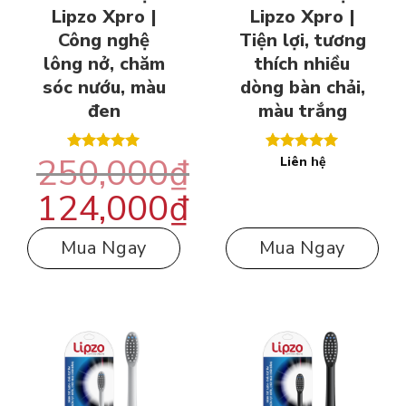
Lipzo Xpro |
Lipzo Xpro |
Công nghệ
Tiện lợi, tương
lông nở, chăm
thích nhiều
sóc nướu, màu
dòng bàn chải,
đen
màu trắng
250,000
₫
Liên hệ
Được xếp
Được xếp
hạng
5.00
hạng
5.00
5 sao
5 sao
124,000
₫
Giá
gốc
là:
250,000₫.
Giá
hiện
Mua Ngay
Mua Ngay
tại
là:
124,000₫.