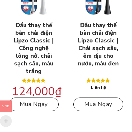
Đầu thay thế
Đầu thay thế
bàn chải điện
bàn chải điện
Lipzo Classic |
Lipzo Classic |
Công nghệ
Chải sạch sâu,
lông nở, chải
êm dịu cho
sạch sâu, màu
nướu, màu đen
trắng
124,000
₫
Liên hệ
Được xếp
Được xếp
hạng
5.00
hạng
5.00
5 sao
5 sao
Mua Ngay
Mua Ngay
VND