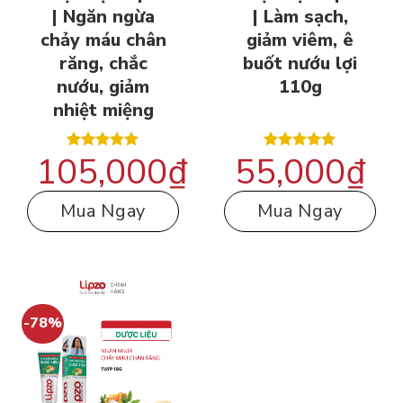
| Ngăn ngừa
| Làm sạch,
chảy máu chân
giảm viêm, ê
răng, chắc
buốt nướu lợi
nướu, giảm
110g
nhiệt miệng
105,000
₫
55,000
₫
Được xếp
Được xếp
hạng
5.00
hạng
5.00
5 sao
5 sao
Mua Ngay
Mua Ngay
-78%