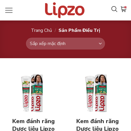
Chuyển
0
đến
nội
dung
Trang Chủ
/
Sản Phẩm Điều Trị
Kem đánh răng
Kem đánh răng
Dược liệu Lipzo
Dược liệu Lipzo