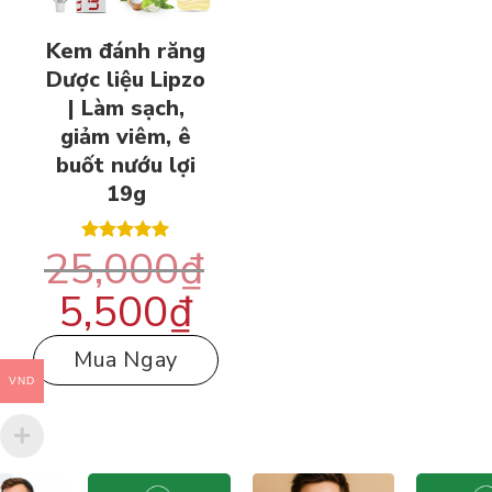
Kem đánh răng
Dược liệu Lipzo
| Làm sạch,
giảm viêm, ê
buốt nướu lợi
19g
25,000
₫
Được xếp
hạng
5.00
5 sao
5,500
₫
Giá
Giá
gốc
hiện
là:
tại
25,000₫.
là:
5,500₫.
Mua Ngay
VND