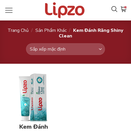
Chuyển
0
đến
nội
dung
Trang Chủ
/
Sản Phẩm Khác
/
Kem Đánh Răng Shiny
Clean
Kem Đánh