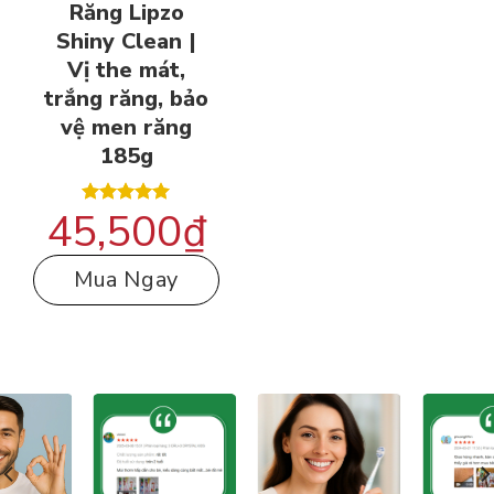
Răng Lipzo
Shiny Clean |
Vị the mát,
trắng răng, bảo
vệ men răng
185g
45,500
₫
Được xếp
hạng
5.00
5 sao
Mua Ngay