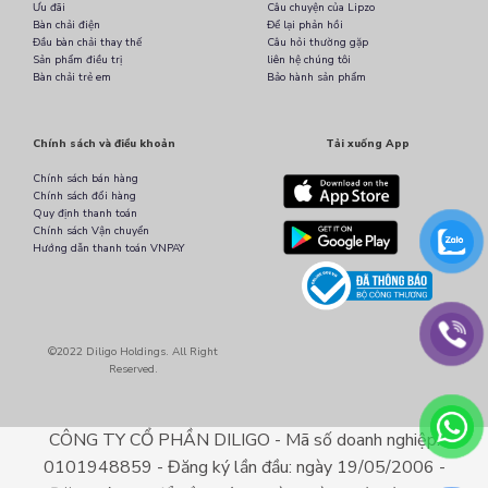
Ưu đãi
Câu chuyện của Lipzo
Bàn chải điện
Để lại phản hồi
Đầu bàn chải thay thế
Câu hỏi thường gặp
Sản phẩm điều trị
liên hệ chúng tôi
Bàn chải trẻ em
Bảo hành sản phẩm
Chính sách và điều khoản
Tải xuống App
Chính sách bán hàng
Chính sách đổi hàng
Quy định thanh toán
Chính sách Vận chuyển
Hướng dẫn thanh toán VNPAY
©2022 Diligo Holdings. All Right
Reserved.
CÔNG TY CỔ PHẦN DILIGO - Mã số doanh nghiệp:
0101948859 - Đăng ký lần đầu: ngày 19/05/2006 -