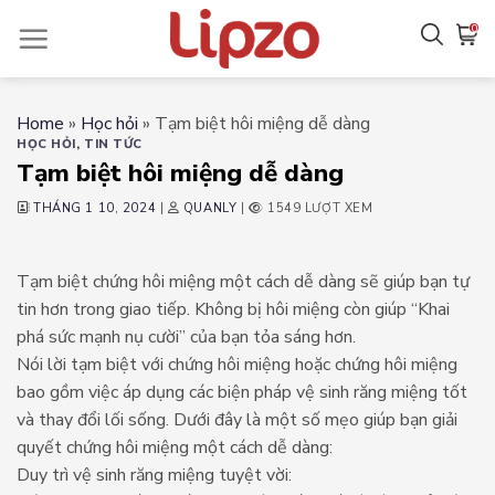
Chuyển
0
đến
nội
dung
Home
»
Học hỏi
»
Tạm biệt hôi miệng dễ dàng
HỌC HỎI
,
TIN TỨC
Tạm biệt hôi miệng dễ dàng
THÁNG 1 10, 2024
|
QUANLY
|
1549 LƯỢT XEM
Tạm biệt chứng hôi miệng một cách dễ dàng sẽ giúp bạn tự
tin hơn trong giao tiếp. Không bị hôi miệng còn giúp “Khai
phá sức mạnh nụ cười” của bạn tỏa sáng hơn.
Nói lời tạm biệt với chứng hôi miệng hoặc chứng hôi miệng
bao gồm việc áp dụng các biện pháp vệ sinh răng miệng tốt
và thay đổi lối sống. Dưới đây là một số mẹo giúp bạn giải
quyết chứng hôi miệng một cách dễ dàng:
Duy trì vệ sinh răng miệng tuyệt vời: