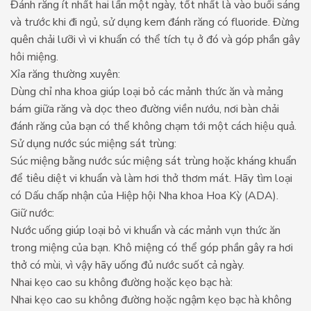
Đánh răng ít nhất hai lần một ngày, tốt nhất là vào buổi sáng
và trước khi đi ngủ, sử dụng kem đánh răng có fluoride. Đừng
quên chải lưỡi vì vi khuẩn có thể tích tụ ở đó và góp phần gây
hôi miệng.
Xỉa răng thường xuyên:
Dùng chỉ nha khoa giúp loại bỏ các mảnh thức ăn và mảng
bám giữa răng và dọc theo đường viền nướu, nơi bàn chải
đánh răng của bạn có thể không chạm tới một cách hiệu quả.
Sử dụng nước súc miệng sát trùng:
Súc miệng bằng nước súc miệng sát trùng hoặc kháng khuẩn
để tiêu diệt vi khuẩn và làm hơi thở thơm mát. Hãy tìm loại
có Dấu chấp nhận của Hiệp hội Nha khoa Hoa Kỳ (ADA).
Giữ nước:
Nước uống giúp loại bỏ vi khuẩn và các mảnh vụn thức ăn
trong miệng của bạn. Khô miệng có thể góp phần gây ra hơi
thở có mùi, vì vậy hãy uống đủ nước suốt cả ngày.
Nhai kẹo cao su không đường hoặc kẹo bạc hà:
Nhai kẹo cao su không đường hoặc ngậm kẹo bạc hà không