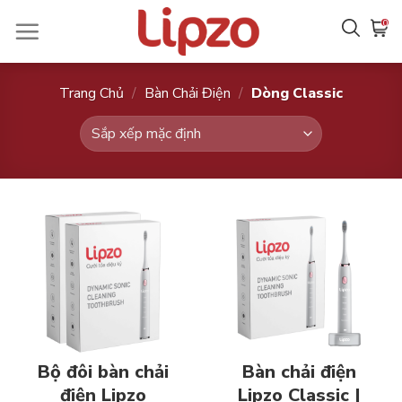
Chuyển
0
đến
nội
dung
Trang Chủ
/
Bàn Chải Điện
/
Dòng Classic
Bộ đôi bàn chải
Bàn chải điện
điện Lipzo
Lipzo Classic |