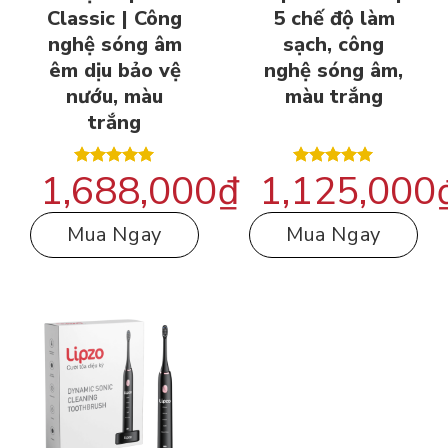
Classic | Công
5 chế độ làm
nghệ sóng âm
sạch, công
êm dịu bảo vệ
nghệ sóng âm,
nướu, màu
màu trắng
trắng
1,688,000
₫
1,125,000
Được xếp
Được xếp
hạng
5.00
hạng
5.00
5 sao
5 sao
Mua Ngay
Mua Ngay