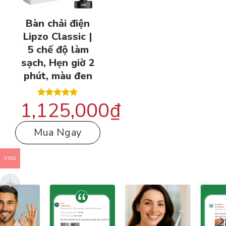
Bàn chải điện
Lipzo Classic |
5 chế độ làm
sạch, Hẹn giờ 2
phút, màu đen
1,125,000
₫
Được xếp
hạng
5.00
5 sao
Mua Ngay
VND