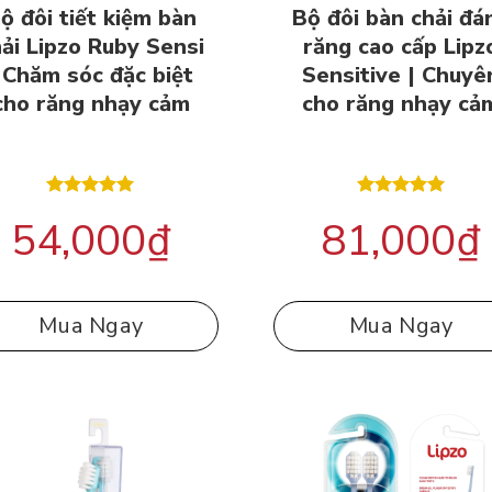
ộ đôi tiết kiệm bàn
Bộ đôi bàn chải đá
ải Lipzo Ruby Sensi
răng cao cấp Lipz
 Chăm sóc đặc biệt
Sensitive | Chuyê
cho răng nhạy cảm
cho răng nhạy cả
Được xếp
Được xếp
54,000
₫
81,000
₫
hạng
5.00
hạng
5.00
5 sao
5 sao
Mua Ngay
Mua Ngay