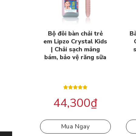
Bộ đôi bàn chải trẻ
Bà
em Lipzo Crystal Kids
| Chải sạch mảng
bám, bảo vệ răng sữa
Được xếp
44,300
₫
hạng
5.00
5 sao
Mua Ngay