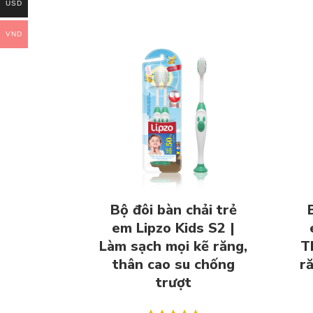
USD
VND
Bộ đôi bàn chải trẻ
em Lipzo Kids S2 |
Làm sạch mọi kẽ răng,
T
thân cao su chống
ră
trượt