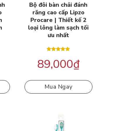
nh
Bộ đôi bàn chải đánh
o
răng cao cấp Lipzo
n
Procare | Thiết kế 2
m
loại lông làm sạch tối
ưu nhất
Được xếp
89,000
₫
hạng
5.00
5 sao
Mua Ngay