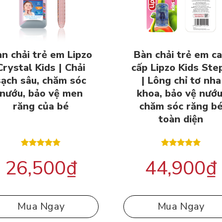
n chải trẻ em Lipzo
Bàn chải trẻ em c
Crystal Kids | Chải
cấp Lipzo Kids Ste
sạch sâu, chăm sóc
| Lông chỉ tơ nha
nướu, bảo vệ men
khoa, bảo vệ nướu
răng của bé
chăm sóc răng b
toàn diện
Được xếp
Được xếp
26,500
₫
44,900
₫
hạng
5.00
hạng
5.00
5 sao
5 sao
Mua Ngay
Mua Ngay