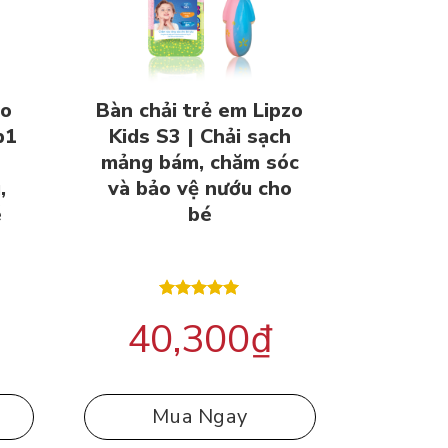
ao
Bàn chải trẻ em Lipzo
p1
Kids S3 | Chải sạch
mảng bám, chăm sóc
,
và bảo vệ nướu cho
é
bé
Được xếp
40,300
₫
hạng
5.00
5 sao
Mua Ngay