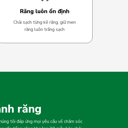
Răng luôn ổn định
Chải sạch từng kẽ răng, giữ men
răng luôn trắng sạch
ánh răng
chúng tôi đáp ứng mọi yêu cầu về chăm sóc