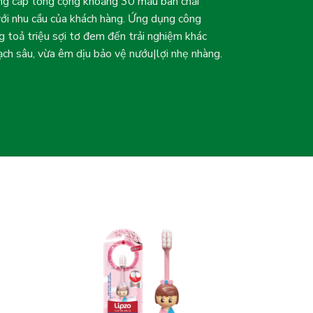
ung cấp tổng cộng khoảng 30 mẫu bàn chải
với nhu cầu của khách hàng. Ứng dụng công
 toả triệu sợi tơ đem đến trải nghiệm khác
ạch sâu, vừa êm dịu bảo vệ nướu|lợi nhẹ nhàng.