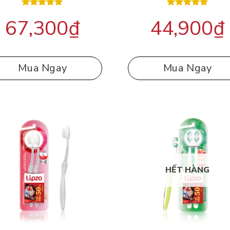
Được xếp
Được xếp
67,300
₫
44,900
₫
hạng
5.00
hạng
5.00
5 sao
5 sao
Mua Ngay
Mua Ngay
HẾT HÀNG