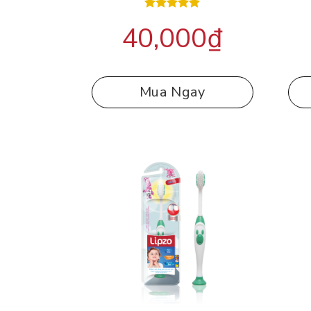
Được xếp
40,000
₫
hạng
5.00
5 sao
Mua Ngay