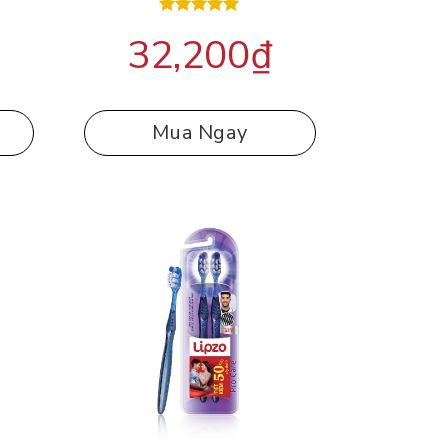
Được xếp
32,200
₫
hạng
5.00
5 sao
Mua Ngay