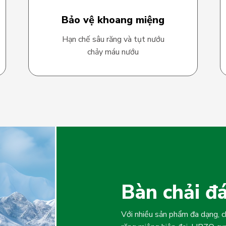
Bảo vệ khoang miệng
Hạn chế sâu răng và tụt nướu
chảy máu nướu
Bàn chải đ
Với nhiều sản phẩm đa dạng, 