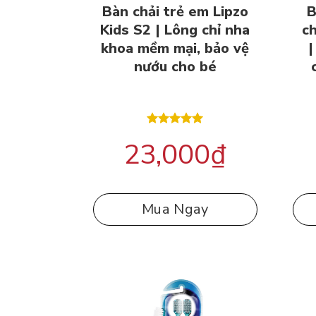
Bàn chải trẻ em Lipzo
B
Kids S2 | Lông chỉ nha
ch
khoa mềm mại, bảo vệ
|
nướu cho bé
Được xếp
23,000
₫
hạng
5.00
5 sao
Mua Ngay