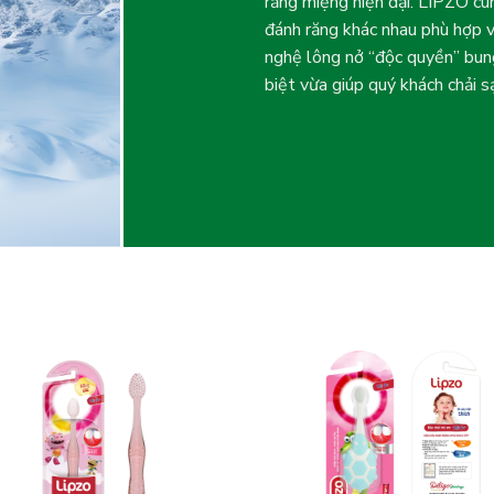
răng miệng hiện đại. LIPZO c
đánh răng khác nhau phù hợp 
nghệ lông nở “độc quyền” bung
biệt vừa giúp quý khách chải s