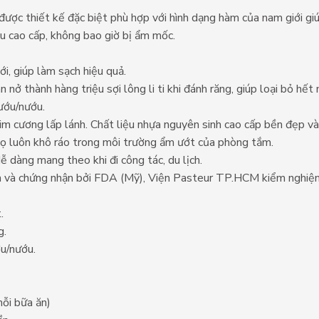
ược thiết kế đặc biệt phù hợp với hình dạng hàm của nam giới giú
ệu cao cấp, không bao giờ bị ẩm mốc.
i, giúp làm sạch hiệu quả.
n nở thành hàng triệu sợi lông li ti khi đánh răng, giúp loại bỏ 
ướu/nướu.
kim cương lấp lánh. Chất liệu nhựa nguyên sinh cao cấp bền đẹp v
ọ luôn khô ráo trong môi trường ẩm ướt của phòng tắm.
dễ dàng mang theo khi đi công tác, du lịch.
m và chứng nhận bởi FDA (Mỹ), Viện Pasteur TP.HCM kiểm nghiệ
.
g.
u/nướu.
mỗi bữa ăn)