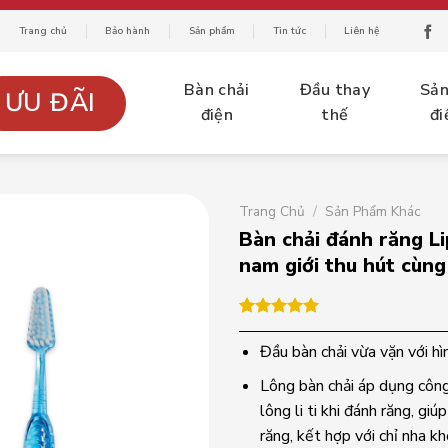
Trang chủ
Bảo hành
Sản phẩm
Tin tức
Liên hệ
Bàn chải
Đầu thay
Sả
ƯU ĐÃI
điện
thế
đi
Trang Chủ
/
Sản Phẩm Khác
Bàn chải đánh răng L
nam giới thu hút cùng
5.00
1
trên 5
dựa trên
Đầu bàn chải vừa vặn với hì
đánh giá
Lông bàn chải áp dụng công 
lông li ti khi đánh răng, g
răng, kết hợp với chỉ nha 