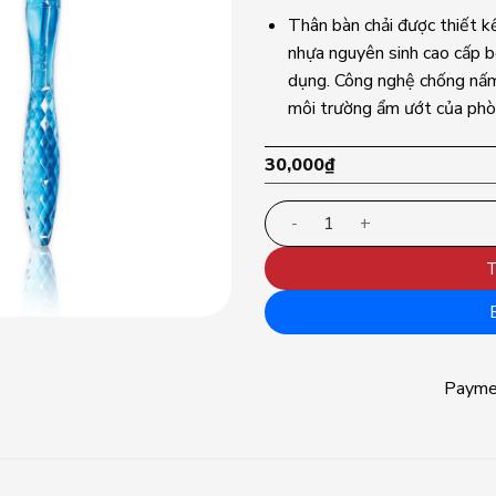
Thân bàn chải được thiết kế
nhựa nguyên sinh cao cấp b
dụng. Công nghệ chống nấm 
môi trường ẩm ướt của phò
30,000
₫
Bàn chải đánh răng Lipzo C
T
Paym