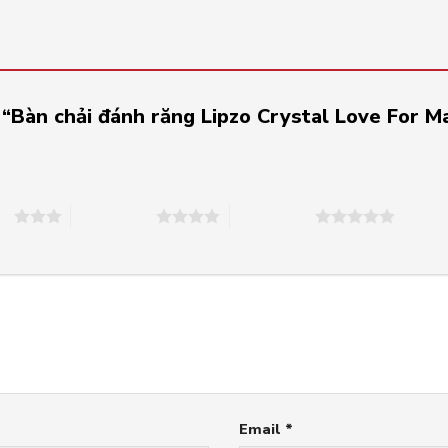
 “Bàn chải đánh răng Lipzo Crystal Love For M
ao
4 trên 5 sao
5 trên 5 sao
Email
*