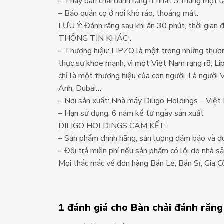
– Thay bàn chải đánh răng ít nhất 3 tháng một l
– Bảo quản cọ ở nơi khô ráo, thoáng mát.
LƯU Ý: Đánh răng sau khi ăn 30 phút, thời gian 
THÔNG TIN KHÁC :
– Thương hiệu: LIPZO là một trong những thương
thực sự khỏe mạnh, vì một Việt Nam rạng rỡ, Li
chỉ là một thương hiệu của con người. Là người V
Anh, Dubai…
– Nơi sản xuất: Nhà máy Diligo Holdings – Việ
– Hạn sử dụng: 6 năm kể từ ngày sản xuất
DILIGO HOLDINGS CAM KẾT:
– Sản phẩm chính hãng, sản lượng đảm bảo và đ
– Đổi trả miễn phí nếu sản phẩm có lỗi do nhà sả
Mọi thắc mắc về đơn hàng Bán Lẻ, Bán Sỉ, Gia 
1 đánh giá cho
Bàn chải đánh răng