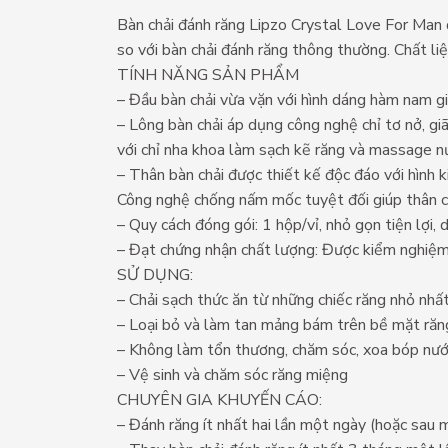
Bàn chải đánh răng Lipzo Crystal Love For Man đ
so với bàn chải đánh răng thông thường. Chất li
TÍNH NĂNG SẢN PHẨM
– Đầu bàn chải vừa vặn với hình dáng hàm nam giớ
– Lông bàn chải áp dụng công nghệ chỉ tơ nở, giã
với chỉ nha khoa làm sạch kẽ răng và massage n
– Thân bàn chải được thiết kế độc đáo với hình 
Công nghệ chống nấm mốc tuyệt đối giúp thân c
– Quy cách đóng gói: 1 hộp/vỉ, nhỏ gọn tiện lợi, 
– Đạt chứng nhận chất lượng: Được kiểm nghiệ
SỬ DỤNG:
– Chải sạch thức ăn từ những chiếc răng nhỏ nhất
– Loại bỏ và làm tan mảng bám trên bề mặt răn
– Không làm tổn thương, chăm sóc, xoa bóp nướ
– Vệ sinh và chăm sóc răng miệng
CHUYÊN GIA KHUYẾN CÁO:
– Đánh răng ít nhất hai lần một ngày (hoặc sau 