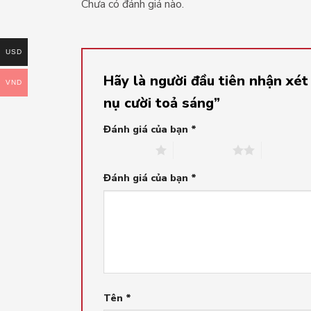
Chưa có đánh giá nào.
USD
Hãy là người đầu tiên nhận xét
VND
nụ cười toả sáng”
Đánh giá của bạn
*
1 trên 5 sao
2 trên 5 sao
3 trên 5 s
Đánh giá của bạn
*
Tên
*