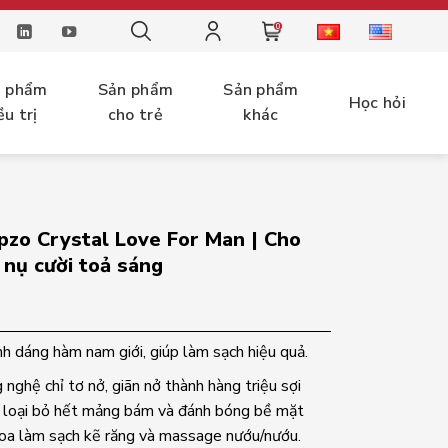
0
n phẩm
Sản phẩm
Sản phẩm
Học hỏi
ều trị
cho trẻ
khác
ipzo Crystal Love For Man | Cho
 nụ cười toả sáng
nh dáng hàm nam giới, giúp làm sạch hiệu quả.
nghệ chỉ tơ nở, giãn nở thành hàng triệu sợi
iúp loại bỏ hết mảng bám và đánh bóng bề mặt
khoa làm sạch kẽ răng và massage nướu/nướu.