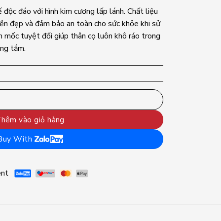
 độc đáo với hình kim cương lấp lánh. Chất liệu
ền đẹp và đảm bảo an toàn cho sức khỏe khi sử
mốc tuyệt đối giúp thân cọ luôn khô ráo trong
ng tắm.
rystal Love For Man | Cho nam giới thu hút cùng nụ cười toả s
hêm vào giỏ hàng
Buy With
ent