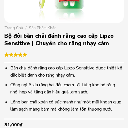
Trang Chủ
/
Sản Phẩm Khác
Bộ đôi bàn chải đánh răng cao cấp Lipzo
Sensitive | Chuyên cho răng nhạy cảm
5.00
1
trên 5
dựa trên
Bàn chải đánh răng cao cấp Lipzo Sensitive được thiết kế
đánh giá
đặc biệt dành cho răng nhạy cảm.
Công nghệ xỉa răng hai đầu chạm tới từng khe hở răng
nhỏ, hẹp và tăng dần hiệu quả làm sạch.
Lông bàn chải xoắn có sức mạnh như một mũi khoan giúp
làm sạch mảng bám mà không làm tổn thương nướu.
81,000
₫