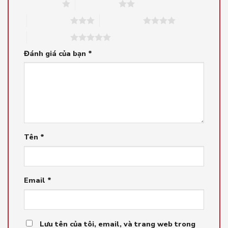
1 trên 5 sao
2 trên 5 sao
3 trên 5 sao
4 trên 5 sao
5 trên 5 sao
Đánh giá của bạn
*
Tên
*
Email
*
Lưu tên của tôi, email, và trang web trong