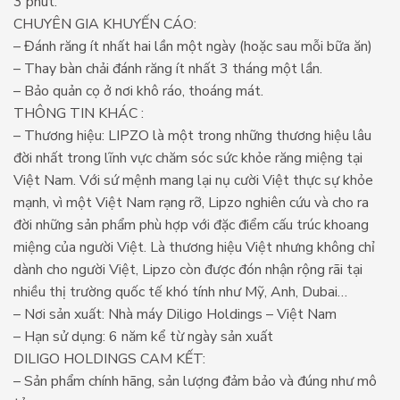
3 phút.
CHUYÊN GIA KHUYẾN CÁO:
– Đánh răng ít nhất hai lần một ngày (hoặc sau mỗi bữa ăn)
– Thay bàn chải đánh răng ít nhất 3 tháng một lần.
– Bảo quản cọ ở nơi khô ráo, thoáng mát.
THÔNG TIN KHÁC :
– Thương hiệu: LIPZO là một trong những thương hiệu lâu
đời nhất trong lĩnh vực chăm sóc sức khỏe răng miệng tại
Việt Nam. Với sứ mệnh mang lại nụ cười Việt thực sự khỏe
mạnh, vì một Việt Nam rạng rỡ, Lipzo nghiên cứu và cho ra
đời những sản phẩm phù hợp với đặc điểm cấu trúc khoang
miệng của người Việt. Là thương hiệu Việt nhưng không chỉ
dành cho người Việt, Lipzo còn được đón nhận rộng rãi tại
nhiều thị trường quốc tế khó tính như Mỹ, Anh, Dubai…
– Nơi sản xuất: Nhà máy Diligo Holdings – Việt Nam
– Hạn sử dụng: 6 năm kể từ ngày sản xuất
DILIGO HOLDINGS CAM KẾT:
– Sản phẩm chính hãng, sản lượng đảm bảo và đúng như mô