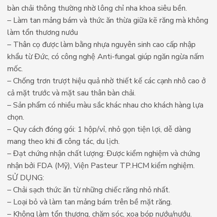
bàn chải thông thường nhờ lông chỉ nha khoa siêu bền.
– Làm tan mảng bám và thức ăn thừa giữa kẽ răng mà không
làm tổn thương nướu
– Thân cọ được làm bằng nhựa nguyên sinh cao cấp nhập
khẩu từ Đức, có công nghệ Anti-fungal giúp ngăn ngừa nấm
mốc.
– Chống trơn trượt hiệu quả nhờ thiết kế các cạnh nhô cao ở
cả mặt trước và mặt sau thân bàn chải.
– Sản phẩm có nhiều màu sắc khác nhau cho khách hàng lựa
chọn.
– Quy cách đóng gói: 1 hộp/vỉ, nhỏ gọn tiện lợi, dễ dàng
mang theo khi đi công tác, du lịch.
– Đạt chứng nhận chất lượng: Được kiểm nghiệm và chứng
nhận bởi FDA (Mỹ), Viện Pasteur TP.HCM kiểm nghiệm.
SỬ DỤNG:
– Chải sạch thức ăn từ những chiếc răng nhỏ nhất.
– Loại bỏ và làm tan mảng bám trên bề mặt răng.
– Không làm tổn thương, chăm sóc, xoa bóp nướu/nướu.