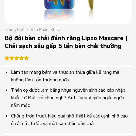
Trang Chủ
/
Sản Phẩm Khác
Bộ đôi bàn chải đánh răng Lipzo Maxcare |
Chải sạch sâu gấp 5 lần bàn chải thường
5.00
1
trên 5
dựa trên
Làm tan mảng bám và thức ăn thừa giữa kẽ răng mà
đánh giá
không làm tổn thương nướu
Thân cọ được làm bằng nhựa nguyên sinh cao cấp nhập
khẩu từ Đức, có công nghệ Anti-fungal giúp ngăn ngừa
nấm mốc.
Chống trơn trượt hiệu quả nhờ thiết kế các cạnh nhô cao
ở cả mặt trước và mặt sau thân bàn chải.