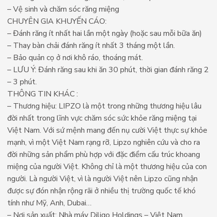
– Vệ sinh và chăm sóc răng miệng
CHUYÊN GIA KHUYẾN CÁO:
– Đánh răng ít nhất hai lần một ngày (hoặc sau mỗi bữa ăn)
– Thay bàn chải đánh răng ít nhất 3 tháng một lần.
– Bảo quản cọ ở nơi khô ráo, thoáng mát.
– LƯU Ý: Đánh răng sau khi ăn 30 phút, thời gian đánh răng 2
– 3 phút.
THÔNG TIN KHÁC :
– Thương hiệu: LIPZO là một trong những thương hiệu lâu
đời nhất trong lĩnh vực chăm sóc sức khỏe răng miệng tại
Việt Nam. Với sứ mệnh mang đến nụ cười Việt thực sự khỏe
mạnh, vì một Việt Nam rạng rỡ, Lipzo nghiên cứu và cho ra
đời những sản phẩm phù hợp với đặc điểm cấu trúc khoang
miệng của người Việt. Không chỉ là một thương hiệu của con
người. Là người Việt, vì là người Việt nên Lipzo cũng nhận
được sự đón nhận rộng rãi ở nhiều thị trường quốc tế khó
tính như Mỹ, Anh, Dubai…
– Nơi sản xuất: Nhà máy Diligo Holdings – Việt Nam