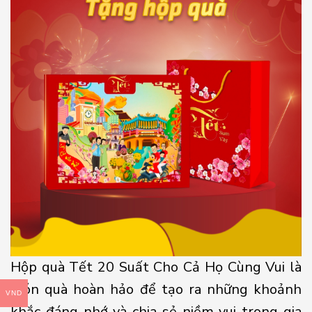
Hộp quà Tết 20 Suất Cho Cả Họ Cùng Vui là
món quà hoàn hảo để tạo ra những khoảnh
VND
khắc đáng nhớ và chia sẻ niềm vui trong gia