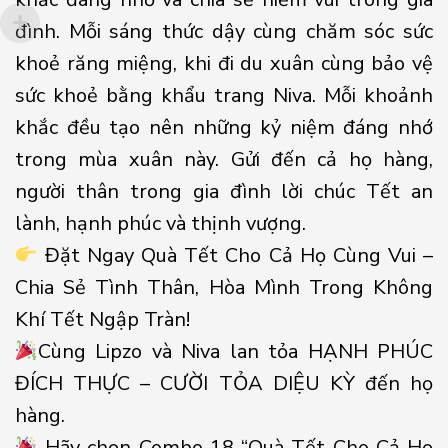
đình. Mỗi sáng thức dậy cùng chăm sóc sức
khoẻ răng miệng, khi đi du xuân cùng bảo vệ
sức khoẻ bằng khẩu trang Niva. Mỗi khoảnh
khắc đều tạo nên những kỷ niệm đáng nhớ
trong mùa xuân này. Gửi đến cả họ hàng,
người thân trong gia đình lời chúc Tết an
lành, hạnh phúc và thịnh vượng.
Đặt Ngay Quà Tết Cho Cả Họ Cùng Vui –
Chia Sẻ Tình Thân, Hòa Mình Trong Không
Khí Tết Ngập Tràn!
Cùng Lipzo và Niva lan tỏa HẠNH PHÚC
ĐÍCH THỰC – CƯỜI TỎA DIỆU KỲ đến họ
hàng.
Hãy chọn Combo 18 “Quà Tết Cho Cả Họ