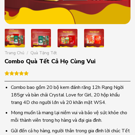
Trang Chủ
/
Quà Tặng Tết
Combo Quà Tết Cả Họ Cùng Vui
5.00
1
trên 5
dựa trên
Combo bao gồm 20 bộ kem đánh răng 12h Rạng Ngời
đánh giá
185gr và bàn chải Crystal Love for Girl, 20 hộp khẩu
trang 4D cho người lớn và 20 khăn mặt WS4.
Mong muốn là mang lại niềm vui và bảo vệ sức khỏe cho
mỗi thành viên trong họ hàng và đại gia đình.
Gửi đến cả họ hàng, người thân trong gia đình lời chúc Tết