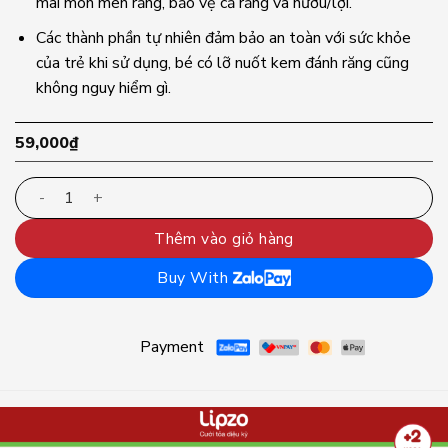
mài mòn men răng, bảo vệ cả răng và nướu/lợi.
Các thành phần tự nhiên đảm bảo an toàn với sức khỏe
của trẻ khi sử dụng, bé có lỡ nuốt kem đánh răng cũng
không nguy hiểm gì.
59,000
₫
Bộ đôi tiết kiệm kem đánh răng trẻ em Lipzo Kids Chuối | 
Thêm vào giỏ hàng
Buy With
Payment