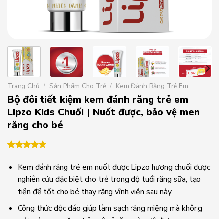
Trang Chủ
/
Sản Phẩm Cho Trẻ
/
Kem Đánh Răng Trẻ Em
Bộ đôi tiết kiệm kem đánh răng trẻ em
Lipzo Kids Chuối | Nuốt được, bảo vệ men
răng cho bé
5.00
1
trên 5
dựa trên
Kem đánh răng trẻ em nuốt được Lipzo hương chuối được
đánh giá
nghiên cứu đặc biệt cho trẻ trong độ tuổi răng sữa, tạo
tiền đề tốt cho bé thay răng vĩnh viễn sau này.
Công thức độc đáo giúp làm sạch răng miệng mà không