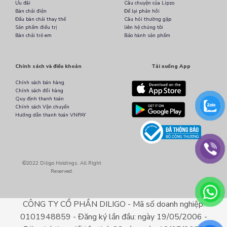
Ưu đãi
Câu chuyện của Lipzo
Bàn chải điện
Để lại phản hồi
Đầu bàn chải thay thế
Câu hỏi thường gặp
Sản phẩm điều trị
liên hệ chúng tôi
Bàn chải trẻ em
Bảo hành sản phẩm
Chính sách và điều khoản
Tải xuống App
Chính sách bán hàng
Chính sách đổi hàng
Quy định thanh toán
Chính sách Vận chuyển
Hướng dẫn thanh toán VNPAY
©2022 Diligo Holdings. All Right
Reserved.
CÔNG TY CỔ PHẦN DILIGO - Mã số doanh nghiệp:
0101948859 - Đăng ký lần đầu: ngày 19/05/2006 -