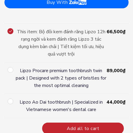
Buy With
Bộ
This item:
Bộ đôi kem đánh răng Lipzo 12h
66,500
₫
đôi
rạng ngời và kem đánh răng Lipzo 3 tác
kem
dụng kèm bàn chải | Tiết kiệm tối ưu, hiệu
đánh
quả vượt trội
răng
Lipzo
Lipzo
Lipzo Procare premium toothbrush twin
89,000
₫
12h
Procare
pack | Designed with 2 types of bristles for
rạng
premium
the most optimal cleaning
ngời
toothbrush
và
twin
kem
Lipzo
Lipzo Ao Dai toothbrush | Specialized in
44,000
₫
pack
đánh
Ao
Vietnamese women's dental care
|
răng
Dai
Designed
Lipzo
toothbrush
with
3
Add all to cart
|
2