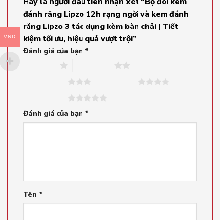
Hãy là người đầu tiên nhận xét “Bộ đôi kem
đánh răng Lipzo 12h rạng ngời và kem đánh
răng Lipzo 3 tác dụng kèm bàn chải | Tiết
kiệm tối ưu, hiệu quả vượt trội”
VND
Đánh giá của bạn
*
1 trên 5 sao
2 trên 5 sao
3 trên 5 sao
4 trên 5 sao
5 trên 5 sao
Đánh giá của bạn
*
Tên
*