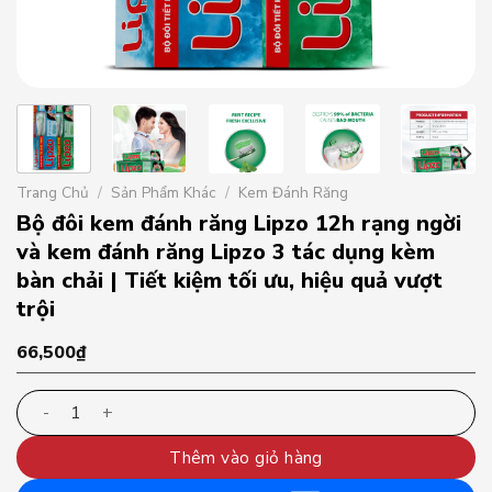
Trang Chủ
/
Sản Phẩm Khác
/
Kem Đánh Răng
Bộ đôi kem đánh răng Lipzo 12h rạng ngời
và kem đánh răng Lipzo 3 tác dụng kèm
bàn chải | Tiết kiệm tối ưu, hiệu quả vượt
trội
66,500
₫
Bộ đôi kem đánh răng Lipzo 12h rạng ngời và kem đánh răng
Thêm vào giỏ hàng