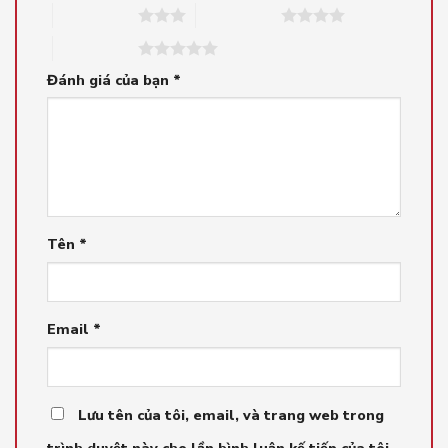
3 trên 5 sao
4 trên 5 sao
5 trên 5 sao
Đánh giá của bạn
*
Tên
*
Email
*
Lưu tên của tôi, email, và trang web trong
trình duyệt này cho lần bình luận kế tiếp của tôi.