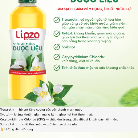
Troxerutin — hỗ trợ tăng cường sức bền thành mạch nướu.
Xylitol — kháng khuẩn, giảm mảng bám, giúp hơi thở thơm mát.
Cetylpyridinium Chloride (CPC) — chất khử trùng, tiêu diệt vi khuẩn gây hôi miệng.
Sorbitol & tinh chất thảo mộc — giữ ẩm, tạo vị dịu nhẹ.
Hướng dẫn sử dụng: